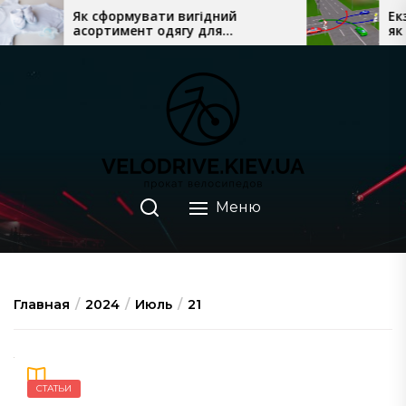
Перейти
Як сформувати вигідний
Екзамена
асортимент одягу для
як підго
к
новонароджених у магазині
здати з 
содержимому
Меню
Главная
2024
Июль
21
СТАТЬИ