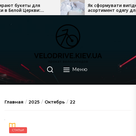
Перейти
ают букеты для
Як сформувати вигідни
в Белой Церкви:
асортимент одягу для
к
т флориста до курьера
новонароджених у мага
содержимому
Меню
Главная
2025
Октябрь
22
СТАТЬИ