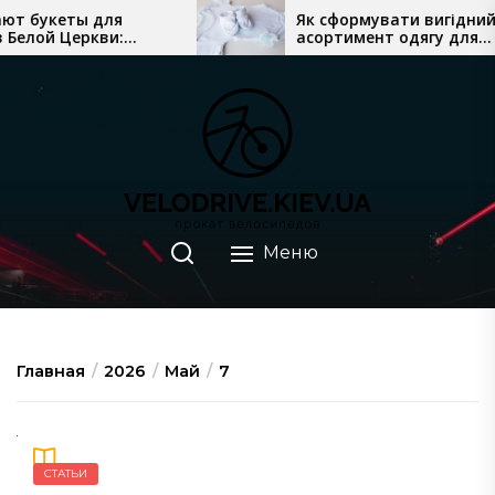
Перейти
 букеты для
Як сформувати вигідний
елой Церкви:
асортимент одягу для
к
лориста до курьера
новонароджених у магазин
содержимому
Меню
Главная
2026
Май
7
СТАТЬИ